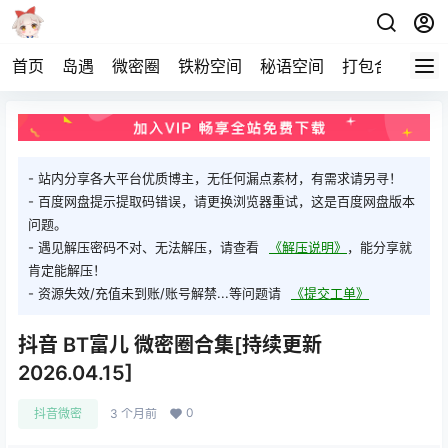
首页
岛遇
微密圈
铁粉空间
秘语空间
打包合集
关
- 站内分享各大平台优质博主，无任何漏点素材，有需求请另寻！
- 百度网盘提示提取码错误，请更换浏览器重试，这是百度网盘版本
问题。
- 遇见解压密码不对、无法解压，请查看
《解压说明》
，能分享就
肯定能解压！
- 资源失效/充值未到账/账号解禁...等问题请
《提交工单》
抖音 BT富儿 微密圈合集[持续更新
2026.04.15]
0
抖音微密
3 个月前