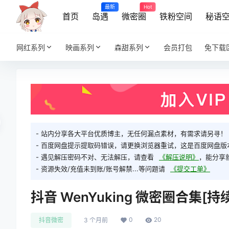
最新
Hot
首页
岛遇
微密圈
铁粉空间
秘语
网红系列
映画系列
森甜系列
会员打包
免下载
- 站内分享各大平台优质博主，无任何漏点素材，有需求请另寻！
- 百度网盘提示提取码错误，请更换浏览器重试，这是百度网盘版
- 遇见解压密码不对、无法解压，请查看
《解压说明》
，能分享
- 资源失效/充值未到账/账号解禁...等问题请
《提交工单》
抖音 WenYuking 微密圈合集[持续
0
20
抖音微密
3 个月前