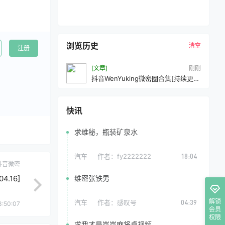
浏览历史
清空
注册
[文章]
刚刚
抖音WenYuking微密圈合集[持续更新
2026.04.16]
快讯
求维秘，瓶装矿泉水
汽车
作者：
fy2222222
18:04
抖音微密
.16]
维密张铁男
解锁
汽车
作者：
感叹号
04:39
3:50:07
会员
权限
求我才是岚岚麻将桌视频