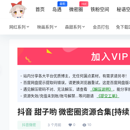
最新
Hot
首页
岛遇
微密圈
铁粉空间
秘语
网红系列
映画系列
森甜系列
会员打包
免下载
- 站内分享各大平台优质博主，无任何漏点素材，有需求请另寻！
- 百度网盘提示提取码错误，请更换浏览器重试，这是百度网盘版
- 遇见解压密码不对、无法解压，请查看
《解压说明》
，能分享
- 资源失效/充值未到账/账号解禁...等问题请
《提交工单》
抖音 甜子哟 微密圈资源合集[持续更新
0
10
抖音微密
3 个月前