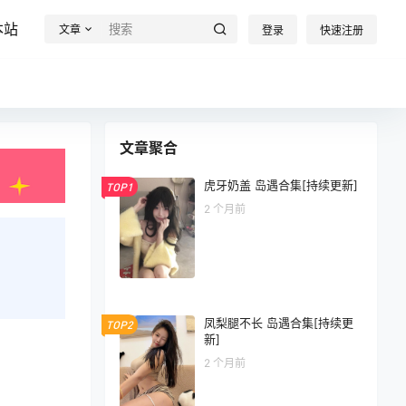
本站
文章
登录
快速注册
文章聚合
虎牙奶盖 岛遇合集[持续更新]
TOP1
2 个月前
凤梨腿不长 岛遇合集[持续更
TOP2
新]
2 个月前