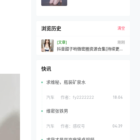
浏览历史
清空
[文章]
刚刚
抖音甜子哟微密圈资源合集[持续更新
2026.04.27]
快讯
求维秘，瓶装矿泉水
汽车
作者：
fy2222222
18:04
维密张铁男
汽车
作者：
感叹号
04:39
求我才是岚岚麻将桌视频