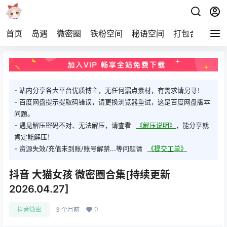
首页
岛遇
微密圈
铁粉空间
秘语空间
打包合集
关
- 站内分享各大平台优质博主，无任何漏点素材，有需求请另寻！
- 百度网盘提示提取码错误，请更换浏览器重试，这是百度网盘版本
问题。
- 遇见解压密码不对、无法解压，请查看
《解压说明》
，能分享就
肯定能解压！
- 资源失效/充值未到账/账号解禁...等问题请
《提交工单》
抖音 大猫女孩 微密圈合集[持续更新
2026.04.27]
0
抖音微密
3 个月前