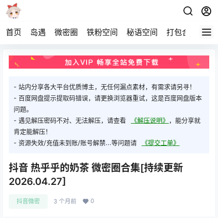
首页
岛遇
微密圈
铁粉空间
秘语空间
打包合集
关
- 站内分享各大平台优质博主，无任何漏点素材，有需求请另寻！
- 百度网盘提示提取码错误，请更换浏览器重试，这是百度网盘版本
问题。
- 遇见解压密码不对、无法解压，请查看
《解压说明》
，能分享就
肯定能解压！
- 资源失效/充值未到账/账号解禁...等问题请
《提交工单》
抖音 热乎乎的奶茶 微密圈合集[持续更新
2026.04.27]
0
抖音微密
3 个月前