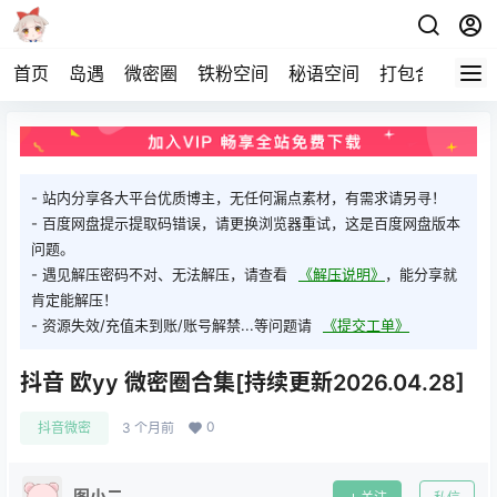
首页
岛遇
微密圈
铁粉空间
秘语空间
打包合集
关
- 站内分享各大平台优质博主，无任何漏点素材，有需求请另寻！
- 百度网盘提示提取码错误，请更换浏览器重试，这是百度网盘版本
问题。
- 遇见解压密码不对、无法解压，请查看
《解压说明》
，能分享就
肯定能解压！
- 资源失效/充值未到账/账号解禁...等问题请
《提交工单》
抖音 欧yy 微密圈合集[持续更新2026.04.28]
0
抖音微密
3 个月前
图小二