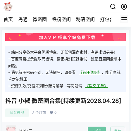
首页
岛遇
微密圈
铁粉空间
秘语空间
打包合集
关
- 站内分享各大平台优质博主，无任何漏点素材，有需求请另寻！
- 百度网盘提示提取码错误，请更换浏览器重试，这是百度网盘版本
问题。
- 遇见解压密码不对、无法解压，请查看
《解压说明》
，能分享就
肯定能解压！
- 资源失效/充值未到账/账号解禁...等问题请
《提交工单》
抖音 小椒 微密圈合集[持续更新2026.04.28]
0
抖音微密
3 个月前
图小二