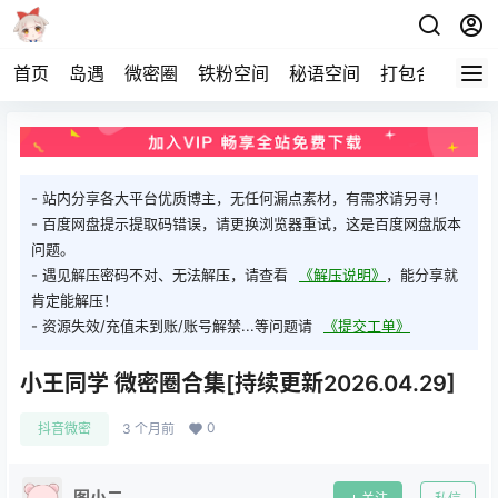
首页
岛遇
微密圈
铁粉空间
秘语空间
打包合集
关
- 站内分享各大平台优质博主，无任何漏点素材，有需求请另寻！
- 百度网盘提示提取码错误，请更换浏览器重试，这是百度网盘版本
问题。
- 遇见解压密码不对、无法解压，请查看
《解压说明》
，能分享就
肯定能解压！
- 资源失效/充值未到账/账号解禁...等问题请
《提交工单》
小王同学 微密圈合集[持续更新2026.04.29]
0
抖音微密
3 个月前
图小二