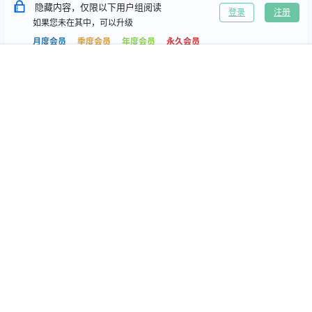
隐藏内容，仅限以下用户组阅读
登录
注册
如果您未在其中，可以升级
月度会员
季度会员
年度会员
永久会员
首页
专题
搜索
我的
0
0
海报分享
收藏
抖音微密
抖音微密
张鑫baby 微密圈合集[持续更
桃沢樱 微密圈合集[持续更新
新2026.04.29]
2026.04.29]
2026-4-29 2:01:00
2026-4-29 2:01:10
本站为高质量写真图片网站，出境模特均为成年女性且无违禁内容，资源
均来自自其他网站，若有侵权请通知我们删除！ E-mail：