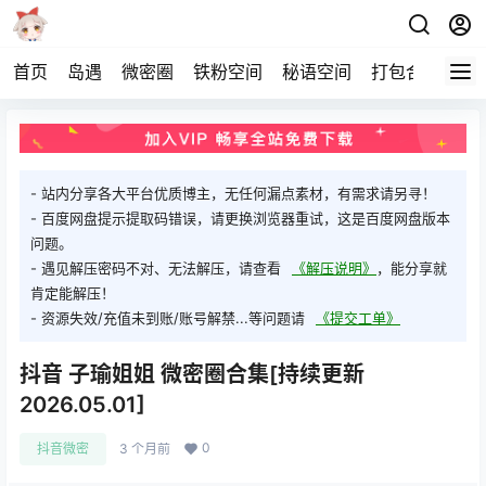
首页
岛遇
微密圈
铁粉空间
秘语空间
打包合集
关
- 站内分享各大平台优质博主，无任何漏点素材，有需求请另寻！
- 百度网盘提示提取码错误，请更换浏览器重试，这是百度网盘版本
问题。
- 遇见解压密码不对、无法解压，请查看
《解压说明》
，能分享就
肯定能解压！
- 资源失效/充值未到账/账号解禁...等问题请
《提交工单》
抖音 子瑜姐姐 微密圈合集[持续更新
2026.05.01]
0
抖音微密
3 个月前