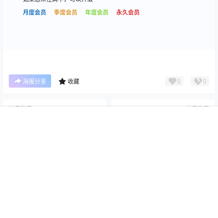
月度会员
季度会员
年度会员
永久会员
0
0
海报分享
收藏
抖音微密
抖音微密
脸红 微密圈合集[持续更新
抖音 叶子姐姐 微密圈合集[持
首页
专题
搜索
我的
2026.04.29]
续更新2026.04.29]
2026-4-29 2:01:18
2026-4-29 2:01:26
本站为高质量写真图片网站，出境模特均为成年女性且无违禁内容，资源
均来自自其他网站，若有侵权请通知我们删除！ E-mail：
tutuvip1001#gmail.com（#替换为@）