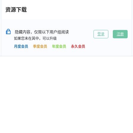
资源下载
隐藏内容，仅限以下用户组阅读
登录
注册
如果您未在其中，可以升级
月度会员
季度会员
年度会员
永久会员
首页
专题
搜索
我的
0
0
海报分享
收藏
抖音微密
抖音微密
抖音 神赐乔乔 微密圈合集[持
安妮 微密圈合集[持续更新
续更新2026.04.29]
2026.04.29]
2026-4-29 2:01:47
2026-4-29 2:01:55