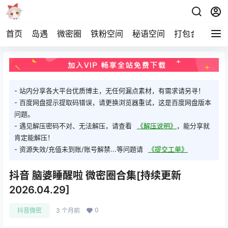
首页
岛遇
微密圈
铁粉空间
秘语空间
打包合集
关
- 站内分享各大平台优质博主，无任何漏点素材，有需求请另寻！
- 百度网盘提示提取码错误，请更换浏览器重试，这是百度网盘版本
问题。
- 遇见解压密码不对、无法解压，请查看
《解压说明》
，能分享就
肯定能解压！
- 资源失效/充值未到账/账号解禁...等问题请
《提交工单》
抖音 脑婆睡醒啦 微密圈合集[持续更新
2026.04.29]
0
抖音微密
3 个月前