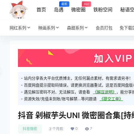
最新
Hot
首页
岛遇
微密圈
铁粉空间
秘语
网红系列
映画系列
森甜系列
会员打包
免下载
- 站内分享各大平台优质博主，无任何漏点素材，有需求请另寻！
- 百度网盘提示提取码错误，请更换浏览器重试，这是百度网盘版
- 遇见解压密码不对、无法解压，请查看
《解压说明》
，能分享
- 资源失效/充值未到账/账号解禁...等问题请
《提交工单》
抖音 剁椒芋头UNI 微密圈合集[持续更
0
7
抖音微密
3 个月前