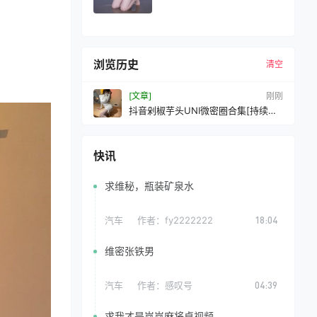
浏览历史
清空
[文章]
刚刚
抖音剁椒芋头UNI微密圈合集[持续更
新2026.04.30]
快讯
求维秘，瓶装矿泉水
汽车
作者：
fy2222222
18:04
维密张铁男
汽车
作者：
感叹号
04:39
求我才是岚岚麻将桌视频