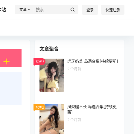
本站
文章
登录
快速注册
文章聚合
虎牙奶盖 岛遇合集[持续更新]
TOP1
2 个月前
凤梨腿不长 岛遇合集[持续更
TOP2
新]
2 个月前