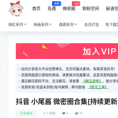
最新
Hot
首页
岛遇
微密圈
铁粉空间
秘语
网红系列
映画系列
森甜系列
会员打包
免下载
- 站内分享各大平台优质博主，无任何漏点素材，有需求请另寻！
- 百度网盘提示提取码错误，请更换浏览器重试，这是百度网盘版
- 遇见解压密码不对、无法解压，请查看
《解压说明》
，能分享
- 资源失效/充值未到账/账号解禁...等问题请
《提交工单》
抖音 小尾酱 微密圈合集[持续更新202
0
15
抖音微密
3 个月前