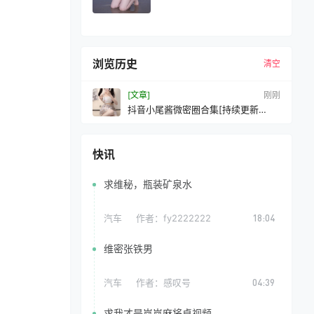
浏览历史
清空
[文章]
刚刚
抖音小尾酱微密圈合集[持续更新
2026.04.30]
快讯
求维秘，瓶装矿泉水
汽车
作者：
fy2222222
18:04
维密张铁男
汽车
作者：
感叹号
04:39
求我才是岚岚麻将桌视频