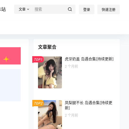
本站
文章
登录
快速注册
文章聚合
虎牙奶盖 岛遇合集[持续更新]
TOP1
2 个月前
凤梨腿不长 岛遇合集[持续更
TOP2
新]
2 个月前