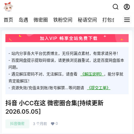
首页
岛遇
微密圈
铁粉空间
秘语空间
打包合集
关
- 站内分享各大平台优质博主，无任何漏点素材，有需求请另寻！
- 百度网盘提示提取码错误，请更换浏览器重试，这是百度网盘版本
问题。
- 遇见解压密码不对、无法解压，请查看
《解压说明》
，能分享就
肯定能解压！
- 资源失效/充值未到账/账号解禁...等问题请
《提交工单》
抖音 小CC在这 微密圈合集[持续更新
2026.05.05]
0
抖音微密
3 个月前