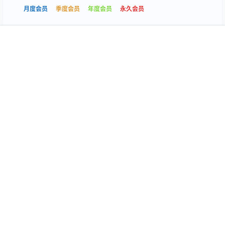
月度会员
季度会员
年度会员
永久会员
首页
专题
搜索
我的
0
0
海报分享
收藏
抖音微密
抖音微密
抖音 VC 微密圈合集[持续更新
抖音 小贝 VIP微密圈合集[持续
2026.05.05]
更新2026.05.05]
2026-5-5 0:38:26
2026-5-5 0:38:38
本站为高质量写真图片网站，出境模特均为成年女性且无违禁内容，资源
均来自自其他网站，若有侵权请通知我们删除！ E-mail：
tutuvip1001#gmail.com（#替换为@）