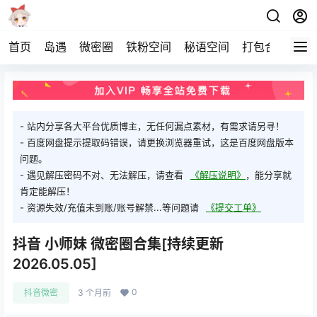
首页
岛遇
微密圈
铁粉空间
秘语空间
打包合集
关
- 站内分享各大平台优质博主，无任何漏点素材，有需求请另寻！
- 百度网盘提示提取码错误，请更换浏览器重试，这是百度网盘版本
问题。
- 遇见解压密码不对、无法解压，请查看
《解压说明》
，能分享就
肯定能解压！
- 资源失效/充值未到账/账号解禁...等问题请
《提交工单》
抖音 小师妹 微密圈合集[持续更新
2026.05.05]
0
抖音微密
3 个月前