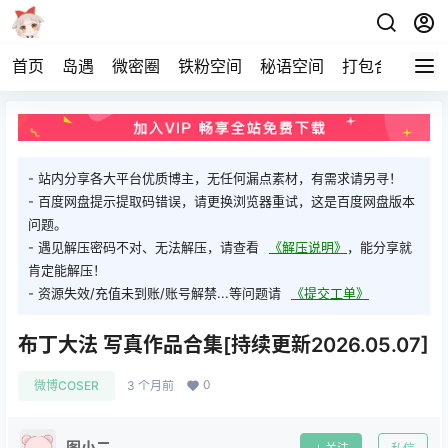
首页
岛遇
微密圈
铁粉空间
秘语空间
打包合集
关
- 站内分享各大平台优质博主，无任何漏点素材，有需求请另寻！
- 百度网盘提示提取码错误，请更换浏览器重试，这是百度网盘版本
问题。
- 遇见解压密码不对、无法解压，请查看
《解压说明》
，能分享就
肯定能解压！
- 资源失效/充值未到账/账号解禁...等问题请
《提交工单》
布丁大法 写真作品合集[持续更新2026.05.07]
0
微博COSER
3 个月前
图小二