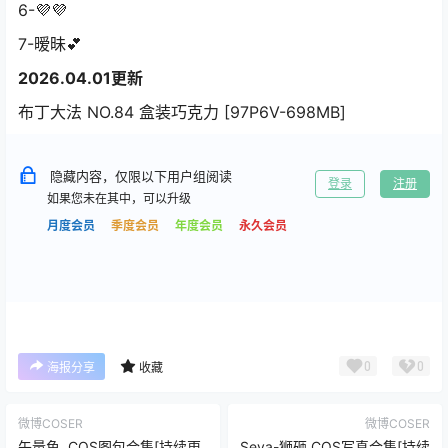
6-💜💜
7-暧昧💕
2026.04.01更新
布丁大法 NO.84 盒装巧克力 [97P6V-698MB]
隐藏内容，仅限以下用户组阅读
登录
注册
如果您未在其中，可以升级
月度会员
季度会员
年度会员
永久会员
0
0
海报分享
收藏
微博COSER
微博COSER
矢量鱼 COS图包合集[持续更
Seya-狮砸 COS写真合集[持续