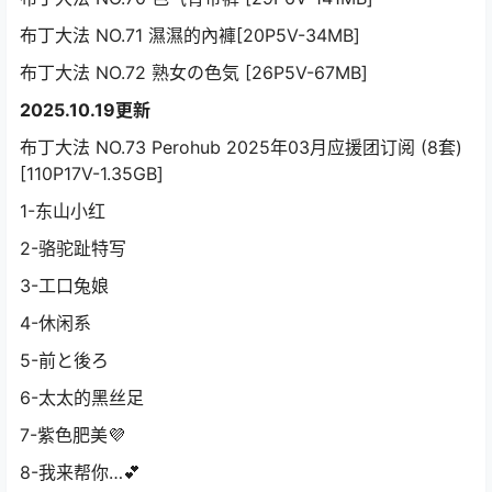
布丁大法 NO.71 濕濕的內褲[20P5V-34MB]
布丁大法 NO.72 熟女の色気 [26P5V-67MB]
2025.10.19更新
布丁大法 NO.73 Perohub 2025年03月应援团订阅 (8套)
[110P17V-1.35GB]
1-东山小红
2-骆驼趾特写
3-工口兔娘
4-休闲系
5-前と後ろ
6-太太的黑丝足
7-紫色肥美💜
8-我来帮你…💕