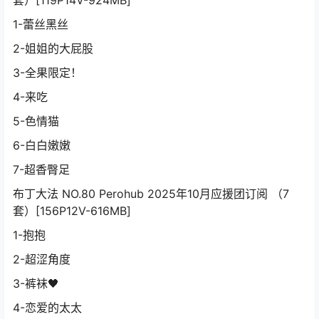
1-蕾丝黑丝
2-姐姐的大屁股
3-全果限定！
4-来吃
5-色情猫
6-白白嫩嫩
7-超香臀足
布丁大法 NO.80 Perohub 2025年10月应援团订阅 （7
套）[156P12V-616MB]
1-抱抱
2-超涩角度
3-裤袜🖤
4-恋爱的太太