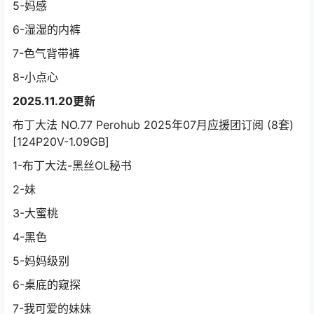
5-妈感
6-湿湿的内裤
7-色气背带裤
8-小点心
2025.11.20更新
布丁大法 NO.77 Perohub 2025年07月应援团订阅 (8套)
[124P20V-1.09GB]
1-布丁大法-黑丝OL秘书
2-妹
3-大蜜桃
4-黑色
5-妈妈级别
6-桌底的窥探
7-我可爱的妹妹