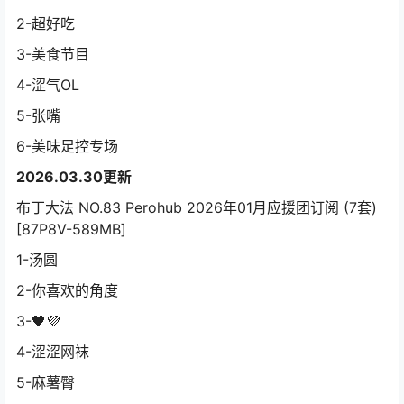
2-超好吃
3-美食节目
4-涩气OL
5-张嘴
6-美味足控专场
2026.03.30更新
布丁大法 NO.83 Perohub 2026年01月应援团订阅 (7套)
[87P8V-589MB]
1-汤圆
2-你喜欢的角度
3-🖤💜
4-涩涩网袜
5-麻薯臀