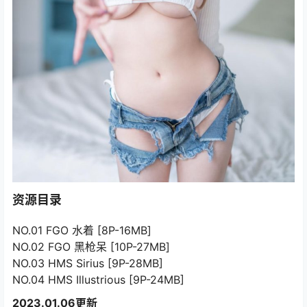
资源目录
NO.01 FGO 水着 [8P-16MB]
NO.02 FGO 黑枪呆 [10P-27MB]
NO.03 HMS Sirius [9P-28MB]
NO.04 HMS Illustrious [9P-24MB]
2023.01.06更新