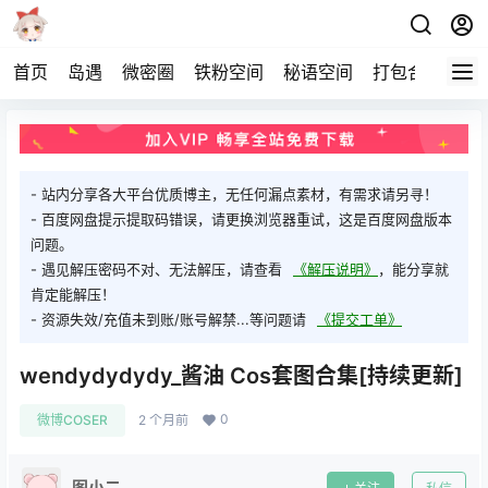
首页
岛遇
微密圈
铁粉空间
秘语空间
打包合集
关
- 站内分享各大平台优质博主，无任何漏点素材，有需求请另寻！
- 百度网盘提示提取码错误，请更换浏览器重试，这是百度网盘版本
问题。
- 遇见解压密码不对、无法解压，请查看
《解压说明》
，能分享就
肯定能解压！
- 资源失效/充值未到账/账号解禁...等问题请
《提交工单》
wendydydydy_酱油 Cos套图合集[持续更新]
0
微博COSER
2 个月前
图小二