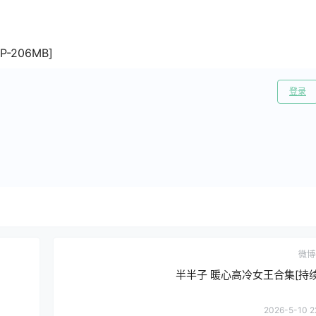
-206MB]
登录
微博
半半子 暖心高冷女王合集[持
2026-5-10 2