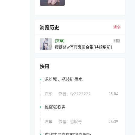
浏览历史
清空
[文章]
10 秒前
樱落酱w写真套图合集[持续更新]
快讯
求维秘，瓶装矿泉水
汽车
作者：
fy2222222
18:04
维密张铁男
汽车
作者：
感叹号
04:39
求我才是岚岚麻将桌视频