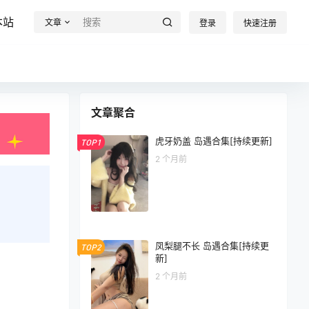
本站
文章
登录
快速注册
文章聚合
虎牙奶盖 岛遇合集[持续更新]
TOP1
2 个月前
凤梨腿不长 岛遇合集[持续更
TOP2
新]
2 个月前