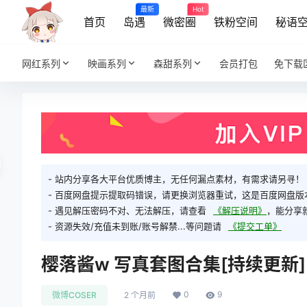
最新
Hot
首页
岛遇
微密圈
铁粉空间
秘语
网红系列
映画系列
森甜系列
会员打包
免下载
- 站内分享各大平台优质博主，无任何漏点素材，有需求请另寻！
- 百度网盘提示提取码错误，请更换浏览器重试，这是百度网盘版
- 遇见解压密码不对、无法解压，请查看
《解压说明》
，能分享
- 资源失效/充值未到账/账号解禁...等问题请
《提交工单》
樱落酱w 写真套图合集[持续更新]
0
9
微博COSER
2 个月前