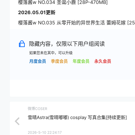
樱落酱w NO.034 圣诞小鹿 [28P-470MB]
2026.05.01更新
樱落酱w NO.035 从零开始的异世界生活 蕾姆花嫁 [25P
隐藏内容，仅限以下用户组阅读
如果您未在其中，可以升级
月度会员
季度会员
年度会员
永久会员
微博COSER
雪晴Astra(雪晴嘟嘟) cosplay 写真合集[持续更新]
2026-5-10 22:24:17