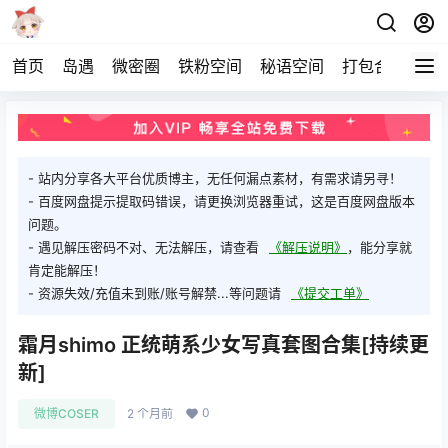
首页
岛遇
微密圈
铁粉空间
秘语空间
打包合集
关
- 站内分享各大平台优质博主，无任何漏点素材，有需求请另寻！
- 百度网盘提示提取码错误，请更换浏览器重试，这是百度网盘版本
问题。
- 遇见解压密码不对、无法解压，请查看
《解压说明》
，能分享就
肯定能解压！
- 资源失效/充值未到账/账号解禁...等问题请
《提交工单》
霜月shimo 正统萌系少女写真套图合集[持续更
新]
0
微博COSER
2 个月前