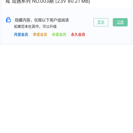
戒 岛遇系列 NO.003期 [23V 80.21 MB]
隐藏内容，仅限以下用户组阅读
登录
注册
如果您未在其中，可以升级
月度会员
季度会员
年度会员
永久会员
首页
专题
搜索
我的
0
0
海报分享
收藏
岛遇
岛遇
锦鲤 岛遇合集[持续更新]
海鲜贻贝 岛遇合集[持续更新]
2026-5-16 3:28:26
2026-5-16 3:28:37