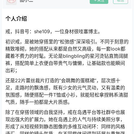
关注
私信
个人介绍
戒，抖音号：she109，一位身材很哇塞博主。
初识戒，是被她穿搭里的“松弛感”深深吸引。不同于刻意的
精致堆砌，她的搭配从来都是自然又高级，每一套look都
藏着不费力的时髦。无论是blingbling的星河烫钻直筒阔腿
裤，搭配简单上衣便自带贵气与慵懒，让基础款也能瞬间
出彩；
还是22片蕾丝裁片打造的“会跳舞的蛋糕裙”，层次感十
足，走路时的飘逸感，既有少女的元气灵动，又有温柔的
氛围感，随便搭配一件T恤或小衫，就能轻松拿捏韩系清甜
气质，随手一拍都是大片质感。
除了在穿搭领域的自我坚持，戒在岛遇平台等社群中也展
现出强大的扩展力。她在岛遇上的人气与持续美照分享，
形成了从短视频到静态图像的多维互动闭环：同样的风格
语汇、同样的镜头气质，在不同载体间得到延展与重复强