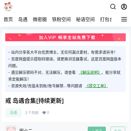
首页
岛遇
微密圈
铁粉空间
秘语空间
打包合集
关
- 站内分享各大平台优质博主，无任何漏点素材，有需求请另寻！
- 百度网盘提示提取码错误，请更换浏览器重试，这是百度网盘版本
问题。
- 遇见解压密码不对、无法解压，请查看
《解压说明》
，能分享就
肯定能解压！
- 资源失效/充值未到账/账号解禁...等问题请
《提交工单》
戒 岛遇合集[持续更新]
0
岛遇
2 个月前
图小二