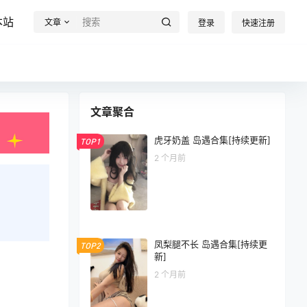
本站
文章
登录
快速注册
文章聚合
虎牙奶盖 岛遇合集[持续更新]
TOP1
2 个月前
凤梨腿不长 岛遇合集[持续更
TOP2
新]
2 个月前