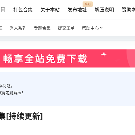
牢记
空间
打包合集
关于本站
发布地址
解压说明
赞助
区
秀人系列
专题合集
提交工单
帮助中心
本问题。
就肯定能解压！
集[持续更新]