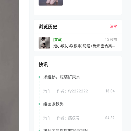
浏览历史
清空
[文章]
11 秒前
池小苡(小以很乖)岛遇+微密圈合集
[持续更新]
快讯
求维秘，瓶装矿泉水
汽车
作者：
fy2222222
18:04
维密张铁男
汽车
作者：
感叹号
04:39
求我才是岚岚麻将桌视频