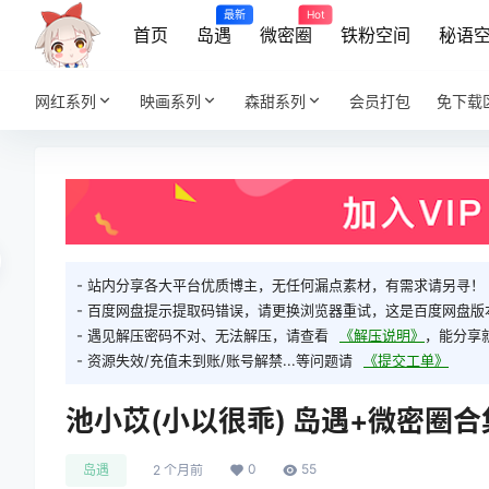
最新
Hot
首页
岛遇
微密圈
铁粉空间
秘语
网红系列
映画系列
森甜系列
会员打包
免下载
- 站内分享各大平台优质博主，无任何漏点素材，有需求请另寻！
- 百度网盘提示提取码错误，请更换浏览器重试，这是百度网盘版
- 遇见解压密码不对、无法解压，请查看
《解压说明》
，能分享
- 资源失效/充值未到账/账号解禁...等问题请
《提交工单》
池小苡(小以很乖) 岛遇+微密圈合
0
55
岛遇
2 个月前