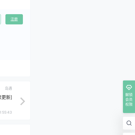
注册
岛遇
解锁
续更新]
会员
权限
1:55:43