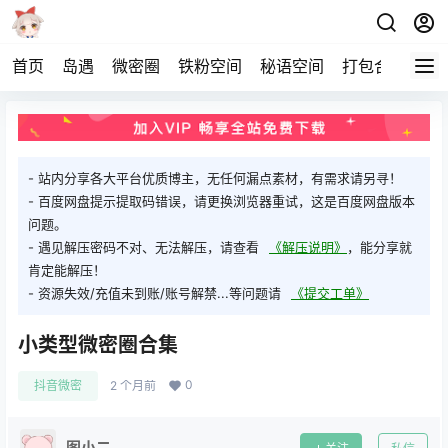
首页
岛遇
微密圈
铁粉空间
秘语空间
打包合集
关
- 站内分享各大平台优质博主，无任何漏点素材，有需求请另寻！
- 百度网盘提示提取码错误，请更换浏览器重试，这是百度网盘版本
问题。
- 遇见解压密码不对、无法解压，请查看
《解压说明》
，能分享就
肯定能解压！
- 资源失效/充值未到账/账号解禁...等问题请
《提交工单》
小类型微密圈合集
0
抖音微密
2 个月前
图小二