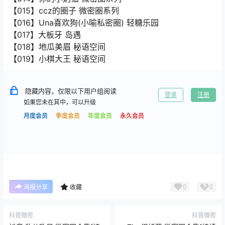
【015】ccz的圈子 微密圈系列
【016】Una喜欢狗(小喻私密圈) 轻糖乐园
【017】大板牙 岛遇
【018】地瓜美眉 秘语空间
【019】小棋大王 秘语空间
隐藏内容，仅限以下用户组阅读
登录
注册
如果您未在其中，可以升级
月度会员
季度会员
年度会员
永久会员
0
0
海报分享
收藏
抖音微密
抖音微密