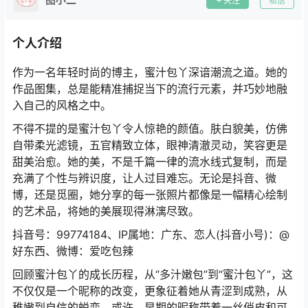
关注
私信
个人介绍
作为一名年轻时尚的博主，蜜汁包丫深谙潮流之道。她的
作品图集，总是能精准捕捉当下的流行元素，并巧妙地融
入自己的风格之中。
不得不提的是蜜汁包丫令人惊艳的颜值。肤白貌美，仿佛
自带柔光滤镜，五官精致立体，眼神清澈灵动，笑容更是
甜美治愈。她的美，不是千篇一律的流水线式复制，而是
充满了个性与辨识度，让人过目难忘。无论是抖音、微
博，还是觅圈，她分享的每一张照片都像是一幅精心绘制
的艺术品，将她的美展现得淋漓尽致。
抖音号：99774184、IP属地：广东、恋人(抖音小号)：@
好东西、微博：爱吃包辣
回顾蜜汁包丫的成长历程，从“多汁嫩包”到“蜜汁包丫”，这
不仅仅是一个昵称的改变，更象征着她从青涩到成熟，从
稚嫩到自信的蜕变。或许，早期的昵称带着一丝俏皮和可