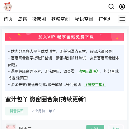
首页
岛遇
微密圈
铁粉空间
秘语空间
打包合集
关
- 站内分享各大平台优质博主，无任何漏点素材，有需求请另寻！
- 百度网盘提示提取码错误，请更换浏览器重试，这是百度网盘版本
问题。
- 遇见解压密码不对、无法解压，请查看
《解压说明》
，能分享就
肯定能解压！
- 资源失效/充值未到账/账号解禁...等问题请
《提交工单》
蜜汁包丫 微密圈合集[持续更新]
0
抖音微密
2 个月前
图小二