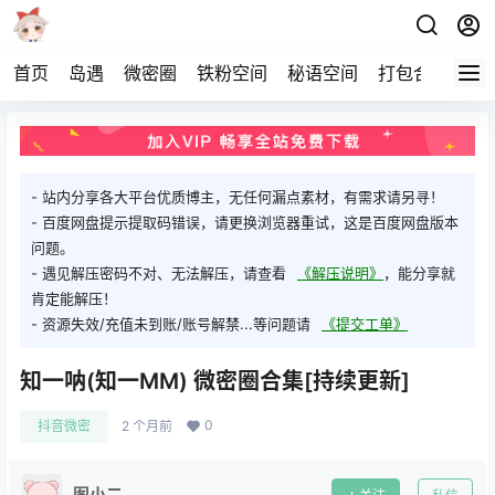
首页
岛遇
微密圈
铁粉空间
秘语空间
打包合集
关
- 站内分享各大平台优质博主，无任何漏点素材，有需求请另寻！
- 百度网盘提示提取码错误，请更换浏览器重试，这是百度网盘版本
问题。
- 遇见解压密码不对、无法解压，请查看
《解压说明》
，能分享就
肯定能解压！
- 资源失效/充值未到账/账号解禁...等问题请
《提交工单》
知一呐(知一MM) 微密圈合集[持续更新]
0
抖音微密
2 个月前
图小二