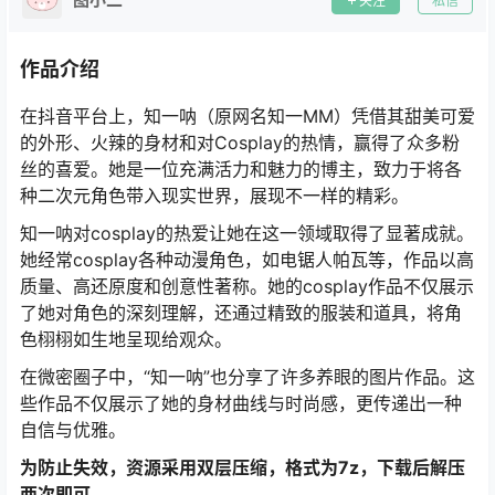
关注
私信
作品介绍
在抖音平台上，知一呐（原网名知一MM）凭借其甜美可爱
的外形、火辣的身材和对Cosplay的热情，赢得了众多粉
丝的喜爱。她是一位充满活力和魅力的博主，致力于将各
种二次元角色带入现实世界，展现不一样的精彩。
知一呐对cosplay的热爱让她在这一领域取得了显著成就。
她经常cosplay各种动漫角色，如电锯人帕瓦等，作品以高
质量、高还原度和创意性著称。她的cosplay作品不仅展示
了她对角色的深刻理解，还通过精致的服装和道具，将角
色栩栩如生地呈现给观众。
在微密圈子中，“知一呐”也分享了许多养眼的图片作品。这
些作品不仅展示了她的身材曲线与时尚感，更传递出一种
自信与优雅。
为防止失效，资源采用双层压缩，格式为7z，下载后解压
两次即可。