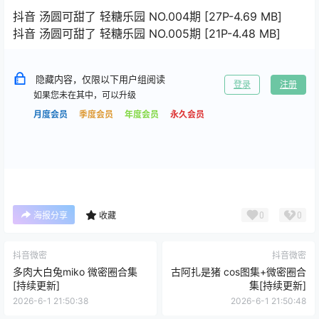
抖音 汤圆可甜了 轻糖乐园 NO.004期 [27P-4.69 MB]
抖音 汤圆可甜了 轻糖乐园 NO.005期 [21P-4.48 MB]
隐藏内容，仅限以下用户组阅读
登录
注册
如果您未在其中，可以升级
月度会员
季度会员
年度会员
永久会员
0
0
海报分享
收藏
抖音微密
抖音微密
多肉大白兔miko 微密圈合集
古阿扎是猪 cos图集+微密圈合
[持续更新]
集[持续更新]
2026-6-1 21:50:38
2026-6-1 21:50:48