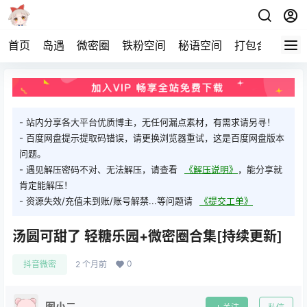
首页
岛遇
微密圈
铁粉空间
秘语空间
打包合集
关
- 站内分享各大平台优质博主，无任何漏点素材，有需求请另寻！
- 百度网盘提示提取码错误，请更换浏览器重试，这是百度网盘版本
问题。
- 遇见解压密码不对、无法解压，请查看
《解压说明》
，能分享就
肯定能解压！
- 资源失效/充值未到账/账号解禁...等问题请
《提交工单》
汤圆可甜了 轻糖乐园+微密圈合集[持续更新]
0
抖音微密
2 个月前
图小二