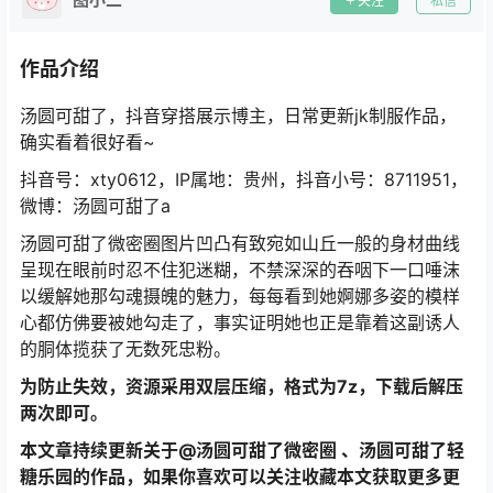
关注
私信
作品介绍
汤圆可甜了，抖音穿搭展示博主，日常更新jk制服作品，
确实看着很好看~
抖音号：xty0612，IP属地：贵州，抖音小号：8711951，
微博：汤圆可甜了a
汤圆可甜了微密圈图片凹凸有致宛如山丘一般的身材曲线
呈现在眼前时忍不住犯迷糊，不禁深深的吞咽下一口唾沫
以缓解她那勾魂摄魄的魅力，每每看到她婀娜多姿的模样
心都仿佛要被她勾走了，事实证明她也正是靠着这副诱人
的胴体揽获了无数死忠粉。
为防止失效，资源采用双层压缩，格式为7z，下载后解压
两次即可。
本文章持续更新关于@汤圆可甜了微密圈 、汤圆可甜了轻
糖乐园的作品，如果你喜欢可以关注收藏本文获取更多更