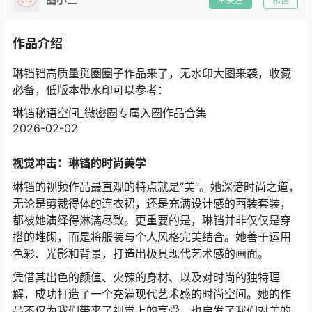
关注
私信
作品介绍
琳铛铛高质量觅圈圈子作品来了，无水印大图来袭，收藏
必备，低版本带水印可以参考：
琳铛秘语空间_微密圈专属入圈作品合集
2026-02-02
视觉冲击：琳铛的时尚美学
琳铛的视频作品最直观的特点就是“美”。她深谙时尚之道，
无论是剪裁得体的连衣裙，还是充满设计感的西装套装，
都被她演绎得淋漓尽致。更重要的是，琳铛并非仅仅是穿
搭的堆砌，而是将服装与个人风格完美结合。她善于运用
色彩、光影和背景，打造出极具现代艺术感的画面。
凭借其出色的颜值、火辣的身材、以及对时尚的独特理
解，成功打造了一个充满现代艺术感的时尚空间。她的作
品不仅为我们带来了视觉上的享受，也启发了我们对美的