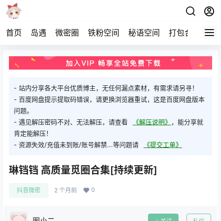
首页
岛遇
微密圈
铁粉空间
秘语空间
打包合集
关
- 站内分享各大平台优质博主，无任何漏点素材，有需求请另寻！
- 百度网盘提示提取码错误，请更换浏览器重试，这是百度网盘版本
问题。
- 遇见解压密码不对、无法解压，请查看
《解压说明》
，能分享就
肯定能解压！
- 资源失效/充值未到账/账号解禁...等问题请
《提交工单》
琳铛铛 高质量觅圈合集[持续更新]
0
抖音微密
2 个月前
图小二