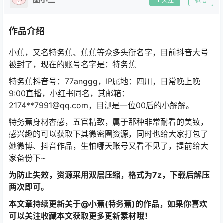
关注
私信
作品介绍
小蕉，又名特务蕉、蕉蕉等众多头衔名字，目前抖音大号
被封了，现在的账号名字是：特务蕉
特务蕉抖音号：77anggg，IP属地：四川，日常晚上晚
9:00直播，小红书同名，其邮箱：
2174**7991@qq.com，目测是一位00后的小解解。
特务蕉身材杏感，五官精致，属于那种非常耐看的美钕，
感兴趣的可以获取下其微密圈资源，同时也给大家打包了
她微博、抖音作品，生怕哪天账号又看不见了，提前给大
家备份下~
为防止失效，资源采用双层压缩，格式为7z，下载后解压
两次即可。
本文章持续更新关于@小蕉(特务蕉)的作品，如果你喜欢
可以关注收藏本文获取更多更新素材哦！