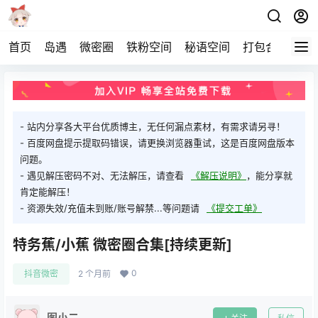
首页
岛遇
微密圈
铁粉空间
秘语空间
打包合集
关
- 站内分享各大平台优质博主，无任何漏点素材，有需求请另寻！
- 百度网盘提示提取码错误，请更换浏览器重试，这是百度网盘版本
问题。
- 遇见解压密码不对、无法解压，请查看
《解压说明》
，能分享就
肯定能解压！
- 资源失效/充值未到账/账号解禁...等问题请
《提交工单》
特务蕉/小蕉 微密圈合集[持续更新]
0
抖音微密
2 个月前
图小二