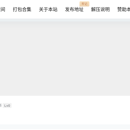
牢记
空间
打包合集
关于本站
发布地址
解压说明
赞助
新
Lv0