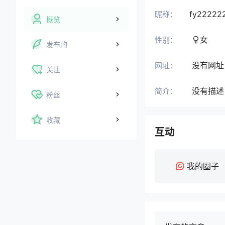
fy22222
昵称：
概览
女
性别：
发布的
没有网址
网址：
关注
没有描述
简介：
粉丝
收藏
互动
我的圈子