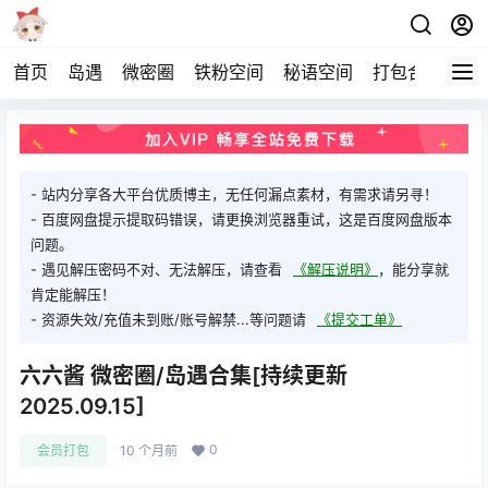
首页
岛遇
微密圈
铁粉空间
秘语空间
打包合集
关
- 站内分享各大平台优质博主，无任何漏点素材，有需求请另寻！
- 百度网盘提示提取码错误，请更换浏览器重试，这是百度网盘版本
问题。
- 遇见解压密码不对、无法解压，请查看
《解压说明》
，能分享就
肯定能解压！
- 资源失效/充值未到账/账号解禁...等问题请
《提交工单》
六六酱 微密圈/岛遇合集[持续更新
2025.09.15]
0
会员打包
10 个月前