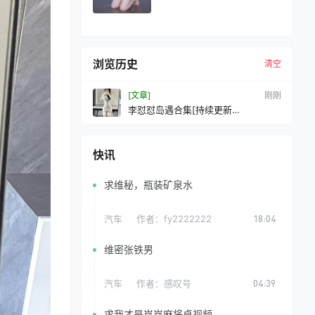
浏览历史
清空
[文章]
10 秒前
李怼怼岛遇合集[持续更新
2025.09.15]
快讯
求维秘，瓶装矿泉水
汽车
作者：
fy2222222
18:04
维密张铁男
汽车
作者：
感叹号
04:39
求我才是岚岚麻将桌视频