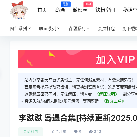
最新
Hot
首页
岛遇
微密圈
铁粉空间
秘语
网红系列
映画系列
森甜系列
会员打包
免下载
- 站内分享各大平台优质博主，无任何漏点素材，有需求请另寻！
- 百度网盘提示提取码错误，请更换浏览器重试，这是百度网盘版
- 遇见解压密码不对、无法解压，请查看
《解压说明》
，能分享
- 资源失效/充值未到账/账号解禁...等问题请
《提交工单》
李怼怼 岛遇合集[持续更新2025.09
0
343
会员打包
10 个月前