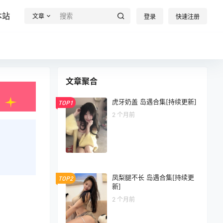
本站
文章
登录
快速注册
文章聚合
虎牙奶盖 岛遇合集[持续更新]
TOP1
2 个月前
凤梨腿不长 岛遇合集[持续更
TOP2
新]
2 个月前