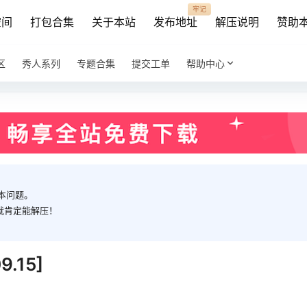
牢记
空间
打包合集
关于本站
发布地址
解压说明
赞助
区
秀人系列
专题合集
提交工单
帮助中心
本问题。
就肯定能解压！
.15]