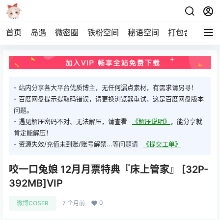
首页
岛遇
微密圈
铁粉空间
秘语空间
打包合集
关
- 站内分享各大平台优质博主，无任何漏点素材，有需求请另寻！
- 百度网盘提示提取码错误，请更换浏览器重试，这是百度网盘版本
问题。
- 遇见解压密码不对、无法解压，请查看
《解压说明》
，能分享就
肯定能解压！
- 资源失效/充值未到账/账号解禁...等问题请
《提交工单》
咬一口兔娘 12月月票特典『床上管家』 [32P-
392MB]VIP
0
微博COSER
7 个月前