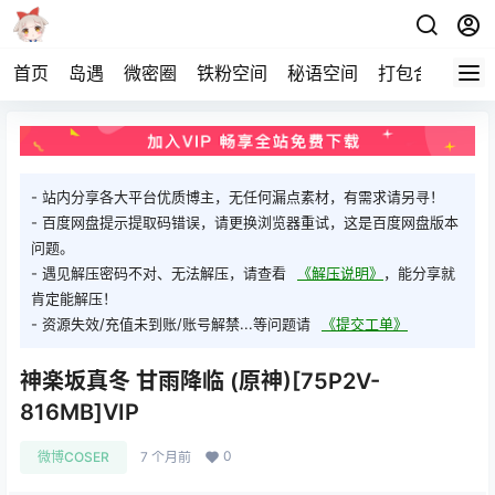
首页
岛遇
微密圈
铁粉空间
秘语空间
打包合集
关
- 站内分享各大平台优质博主，无任何漏点素材，有需求请另寻！
- 百度网盘提示提取码错误，请更换浏览器重试，这是百度网盘版本
问题。
- 遇见解压密码不对、无法解压，请查看
《解压说明》
，能分享就
肯定能解压！
- 资源失效/充值未到账/账号解禁...等问题请
《提交工单》
神楽坂真冬 甘雨降临 (原神)[75P2V-
816MB]VIP
0
微博COSER
7 个月前