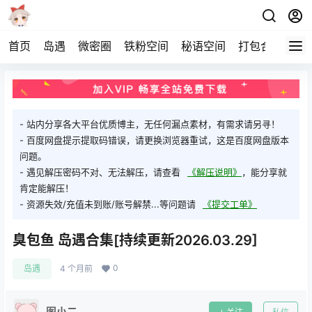
首页
岛遇
微密圈
铁粉空间
秘语空间
打包合集
关
- 站内分享各大平台优质博主，无任何漏点素材，有需求请另寻！
- 百度网盘提示提取码错误，请更换浏览器重试，这是百度网盘版本
问题。
- 遇见解压密码不对、无法解压，请查看
《解压说明》
，能分享就
肯定能解压！
- 资源失效/充值未到账/账号解禁...等问题请
《提交工单》
臭包鱼 岛遇合集[持续更新2026.03.29]
0
岛遇
4 个月前
图小二