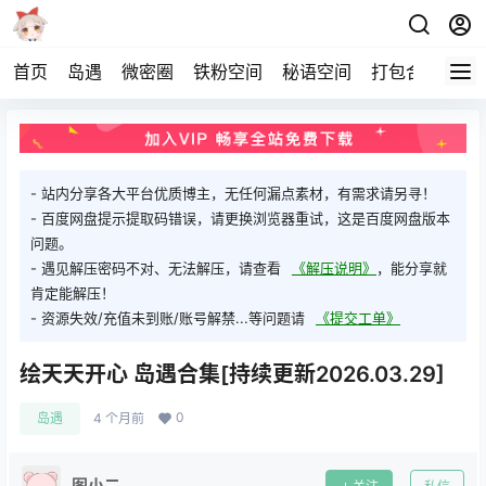
首页
岛遇
微密圈
铁粉空间
秘语空间
打包合集
关
- 站内分享各大平台优质博主，无任何漏点素材，有需求请另寻！
- 百度网盘提示提取码错误，请更换浏览器重试，这是百度网盘版本
问题。
- 遇见解压密码不对、无法解压，请查看
《解压说明》
，能分享就
肯定能解压！
- 资源失效/充值未到账/账号解禁...等问题请
《提交工单》
绘天天开心 岛遇合集[持续更新2026.03.29]
0
岛遇
4 个月前
图小二