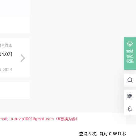
抖音微密
解锁
.07]
会员
权限
3:08:14
vip1001#gmail.com（#替换为@）
查询 8 次，耗时 0.5511 秒