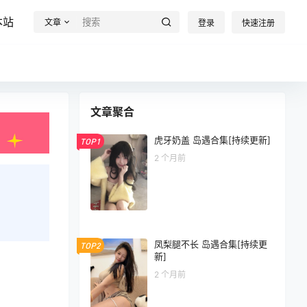
本站
文章
登录
快速注册
文章聚合
虎牙奶盖 岛遇合集[持续更新]
TOP1
2 个月前
凤梨腿不长 岛遇合集[持续更
TOP2
新]
2 个月前