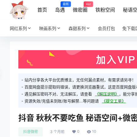
最新
Hot
首页
岛遇
微密圈
铁粉空间
秘语
网红系列
映画系列
森甜系列
会员打包
免下载
- 站内分享各大平台优质博主，无任何漏点素材，有需求请另寻！
- 百度网盘提示提取码错误，请更换浏览器重试，这是百度网盘版
- 遇见解压密码不对、无法解压，请查看
《解压说明》
，能分享
- 资源失效/充值未到账/账号解禁...等问题请
《提交工单》
抖音 秋秋不要吃鱼 秘语空间+微密圈
0
10
抖音微密
3 个月前