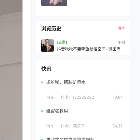
浏览历史
清空
[文章]
刚刚
抖音秋秋不要吃鱼秘语空间+微密圈合
集[持续更新2026.04.07]
快讯
求维秘，瓶装矿泉水
汽车
作者：
fy2222222
18:04
维密张铁男
汽车
作者：
感叹号
04:39
求我才是岚岚麻将桌视频