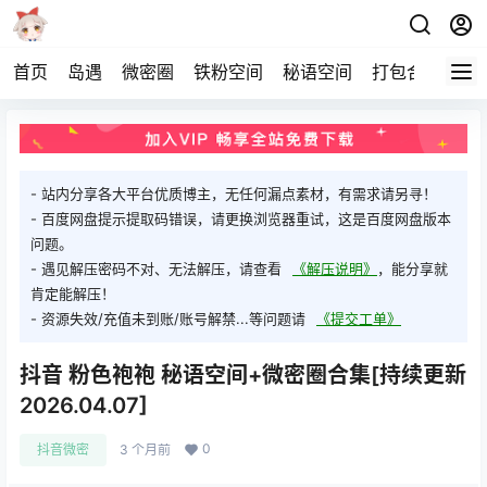
首页
岛遇
微密圈
铁粉空间
秘语空间
打包合集
关
- 站内分享各大平台优质博主，无任何漏点素材，有需求请另寻！
- 百度网盘提示提取码错误，请更换浏览器重试，这是百度网盘版本
问题。
- 遇见解压密码不对、无法解压，请查看
《解压说明》
，能分享就
肯定能解压！
- 资源失效/充值未到账/账号解禁...等问题请
《提交工单》
抖音 粉色袍袍 秘语空间+微密圈合集[持续更新
2026.04.07]
0
抖音微密
3 个月前