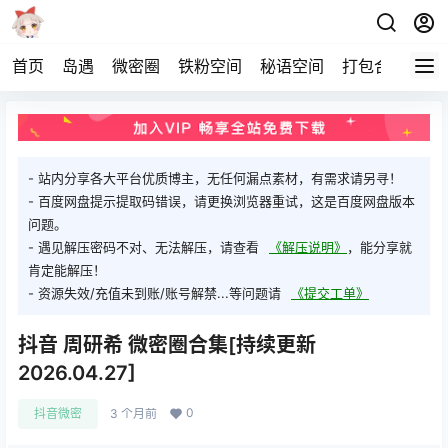
首页
岛遇
微密圈
铁粉空间
秘语空间
打包合集
关
- 站内分享各大平台优质博主，无任何漏点素材，有需求请另寻！
- 百度网盘提示提取码错误，请更换浏览器重试，这是百度网盘版本
问题。
- 遇见解压密码不对、无法解压，请查看
《解压说明》
，能分享就
肯定能解压！
- 资源失效/充值未到账/账号解禁...等问题请
《提交工单》
抖音 周研希 微密圈合集[持续更新
2026.04.27]
0
抖音微密
3 个月前