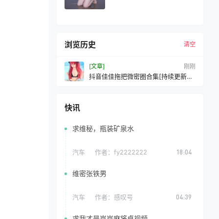
浏览历史
清空
[文章]
刚刚
抖音佳佳拖把微密圈合集[持续更新
2026.04.28]
快讯
求维秘，瓶装矿泉水
汽车
作者：
fy2222222
18:04
维密张铁男
汽车
作者：
感叹号
04:39
求我才是岚岚麻将桌视频