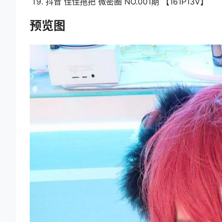
抖音 佳佳拖把 微密圈 NO.001期 【161P13V】
预览图