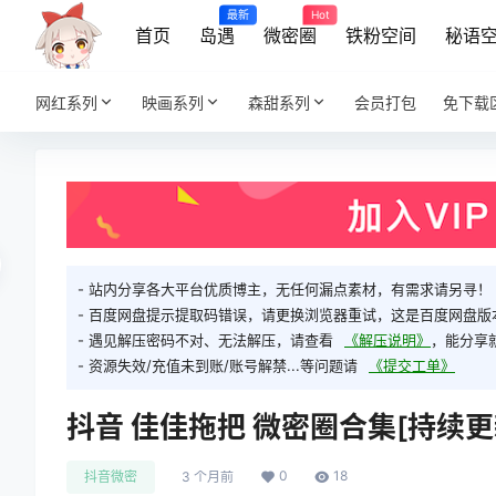
最新
Hot
首页
岛遇
微密圈
铁粉空间
秘语
网红系列
映画系列
森甜系列
会员打包
免下载
- 站内分享各大平台优质博主，无任何漏点素材，有需求请另寻！
- 百度网盘提示提取码错误，请更换浏览器重试，这是百度网盘版
- 遇见解压密码不对、无法解压，请查看
《解压说明》
，能分享
- 资源失效/充值未到账/账号解禁...等问题请
《提交工单》
抖音 佳佳拖把 微密圈合集[持续更新2
0
18
抖音微密
3 个月前