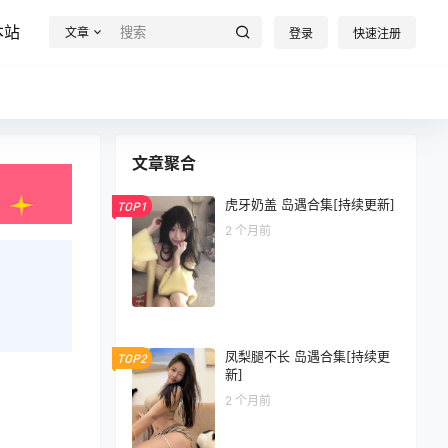
本站
文章
登录
快速注册
文章聚合
虎牙奶盖 岛遇合集[持续更新]
TOP1
2 个月前
凤梨腿不长 岛遇合集[持续更
TOP2
新]
2 个月前