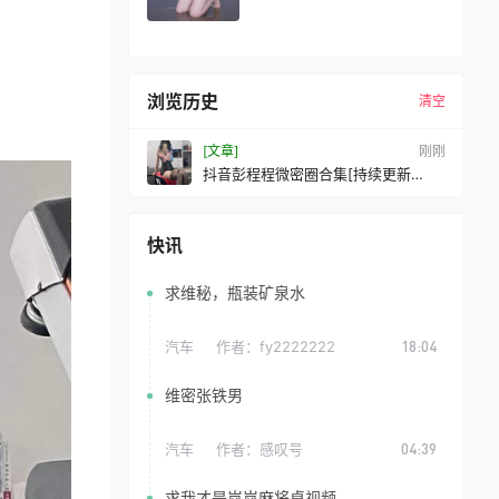
浏览历史
清空
[文章]
刚刚
抖音彭程程微密圈合集[持续更新
2026.04.29]
快讯
求维秘，瓶装矿泉水
汽车
作者：
fy2222222
18:04
维密张铁男
汽车
作者：
感叹号
04:39
求我才是岚岚麻将桌视频