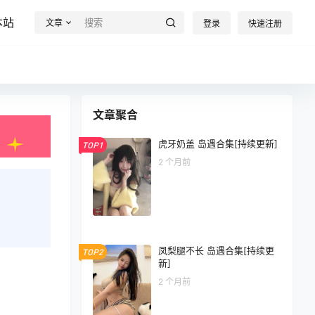
本站
文章
登录
快速注册
文章聚合
虎牙奶盖 岛遇合集[持续更新]
TOP1
2 个月前
凤梨腿不长 岛遇合集[持续更
TOP2
新]
2 个月前