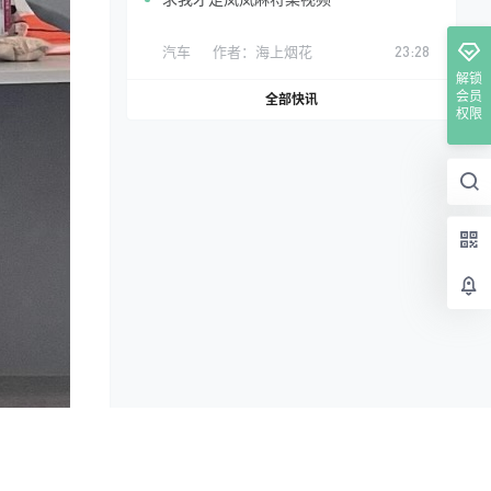
汽车
作者：
海上烟花
23:28
解锁
会员
全部快讯
权限