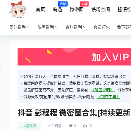
最新
Hot
首页
岛遇
微密圈
铁粉空间
秘语
网红系列
映画系列
森甜系列
会员打包
免下载
- 站内分享各大平台优质博主，无任何漏点素材，有需求请另寻！
- 百度网盘提示提取码错误，请更换浏览器重试，这是百度网盘版
- 遇见解压密码不对、无法解压，请查看
《解压说明》
，能分享
- 资源失效/充值未到账/账号解禁...等问题请
《提交工单》
抖音 彭程程 微密圈合集[持续更新202
0
12
抖音微密
3 个月前