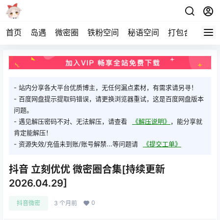
首页
岛遇
微密圈
铁粉空间
秘语空间
打包合集
关
- 站内分享各大平台优质博主，无任何漏点素材，有需求请另寻！
- 百度网盘提示提取码错误，请更换浏览器重试，这是百度网盘版本
问题。
- 遇见解压密码不对、无法解压，请查看
《解压说明》
，能分享就
肯定能解压！
- 资源失效/充值未到账/账号解禁...等问题请
《提交工单》
抖音 立刻优优 微密圈合集[持续更新
2026.04.29]
0
抖音微密
3 个月前