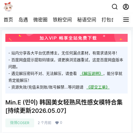
首页
岛遇
微密圈
铁粉空间
秘语空间
打包合集
关
- 站内分享各大平台优质博主，无任何漏点素材，有需求请另寻！
- 百度网盘提示提取码错误，请更换浏览器重试，这是百度网盘版本
问题。
- 遇见解压密码不对、无法解压，请查看
《解压说明》
，能分享就
肯定能解压！
- 资源失效/充值未到账/账号解禁...等问题请
《提交工单》
Min.E (민이) 韩国美女轻熟风性感女模特合集
[持续更新2026.05.07]
0
微博COSER
2 个月前