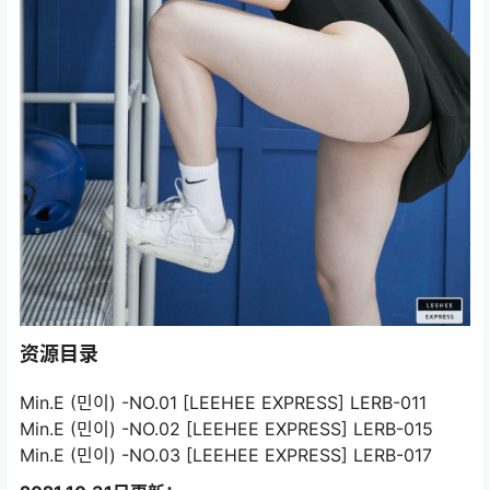
资源目录
Min.E (민이) -NO.01 [LEEHEE EXPRESS] LERB-011
Min.E (민이) -NO.02 [LEEHEE EXPRESS] LERB-015
Min.E (민이) -NO.03 [LEEHEE EXPRESS] LERB-017