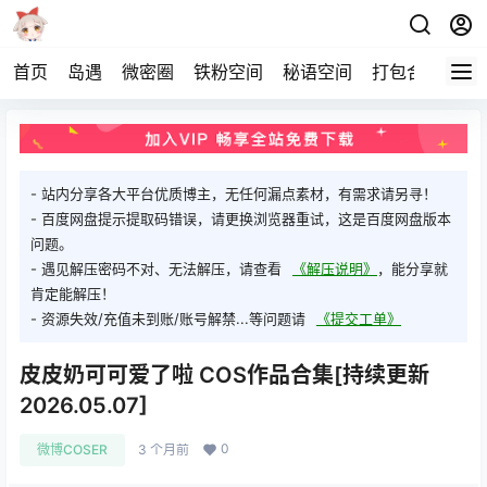
首页
岛遇
微密圈
铁粉空间
秘语空间
打包合集
关
- 站内分享各大平台优质博主，无任何漏点素材，有需求请另寻！
- 百度网盘提示提取码错误，请更换浏览器重试，这是百度网盘版本
问题。
- 遇见解压密码不对、无法解压，请查看
《解压说明》
，能分享就
肯定能解压！
- 资源失效/充值未到账/账号解禁...等问题请
《提交工单》
皮皮奶可可爱了啦 COS作品合集[持续更新
2026.05.07]
0
微博COSER
3 个月前