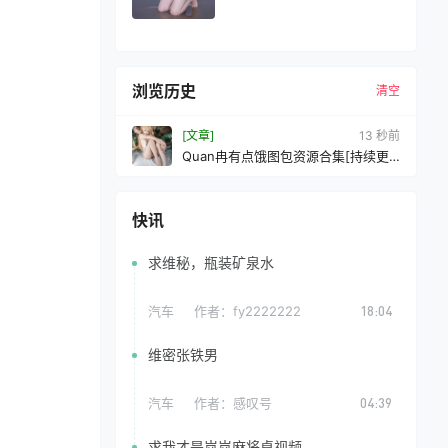
浏览历史
清空
[文章]
14 秒前
Quan冉有点饿图包资源合集[持续更
新]
快讯
求维秘，瓶装矿泉水
汽车
作者：
fy2222222
18:04
维密张铁男
汽车
作者：
感叹号
04:39
求我才是岚岚麻将桌视频