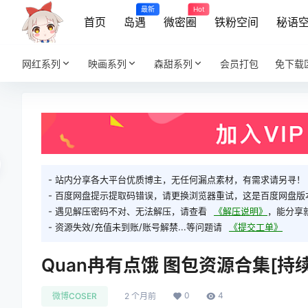
最新
Hot
首页
岛遇
微密圈
铁粉空间
秘语
网红系列
映画系列
森甜系列
会员打包
免下载
- 站内分享各大平台优质博主，无任何漏点素材，有需求请另寻！
- 百度网盘提示提取码错误，请更换浏览器重试，这是百度网盘版
- 遇见解压密码不对、无法解压，请查看
《解压说明》
，能分享
- 资源失效/充值未到账/账号解禁...等问题请
《提交工单》
Quan冉有点饿 图包资源合集[持
0
4
微博COSER
2 个月前