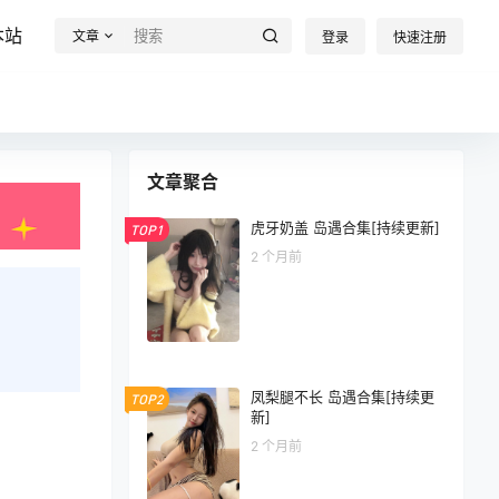
本站
文章
登录
快速注册
文章聚合
虎牙奶盖 岛遇合集[持续更新]
TOP1
2 个月前
凤梨腿不长 岛遇合集[持续更
TOP2
新]
2 个月前