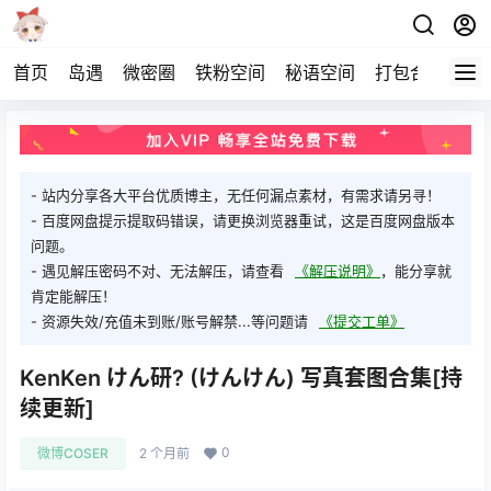
首页
岛遇
微密圈
铁粉空间
秘语空间
打包合集
关
- 站内分享各大平台优质博主，无任何漏点素材，有需求请另寻！
- 百度网盘提示提取码错误，请更换浏览器重试，这是百度网盘版本
问题。
- 遇见解压密码不对、无法解压，请查看
《解压说明》
，能分享就
肯定能解压！
- 资源失效/充值未到账/账号解禁...等问题请
《提交工单》
KenKen けん研? (けんけん) 写真套图合集[持
续更新]
0
微博COSER
2 个月前