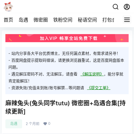
首页
岛遇
微密圈
铁粉空间
秘语空间
打包合集
关
- 站内分享各大平台优质博主，无任何漏点素材，有需求请另寻！
- 百度网盘提示提取码错误，请更换浏览器重试，这是百度网盘版本
问题。
- 遇见解压密码不对、无法解压，请查看
《解压说明》
，能分享就
肯定能解压！
- 资源失效/充值未到账/账号解禁...等问题请
《提交工单》
麻辣兔头(兔头同学tutu) 微密圈+岛遇合集[持
续更新]
0
岛遇
2 个月前