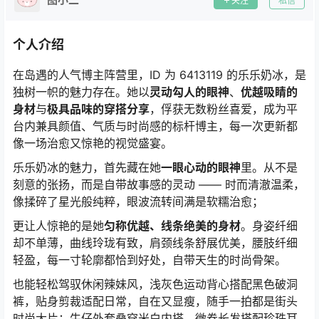
关注
私信
个人介绍
在岛遇的人气博主阵营里，ID 为 6413119 的乐乐奶冰，是
独树一帜的魅力存在。她以
灵动勾人的眼神
、
优越吸睛的
身材
与
极具品味的穿搭分享
，俘获无数粉丝喜爱，成为平
台内兼具颜值、气质与时尚感的标杆博主，每一次更新都
像一场治愈又惊艳的视觉盛宴。
乐乐奶冰的魅力，首先藏在她
一眼心动的眼神
里。从不是
刻意的张扬，而是自带故事感的灵动 —— 时而清澈温柔，
像揉碎了星光般纯粹，眼波流转间满是软糯治愈；
更让人惊艳的是她
匀称优越、线条绝美的身材
。身姿纤细
却不单薄，曲线玲珑有致，肩颈线条舒展优美，腰肢纤细
轻盈，每一寸轮廓都恰到好处，自带天生的时尚骨架。
也能轻松驾驭休闲辣妹风，浅灰色运动背心搭配黑色破洞
裤，贴身剪裁适配日常，自在又显瘦，随手一拍都是街头
时尚大片；牛仔外套叠穿米白内搭，微卷长发搭配珍珠耳