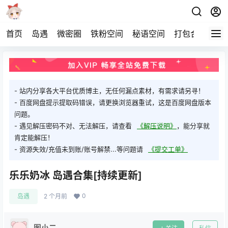
首页
岛遇
微密圈
铁粉空间
秘语空间
打包合集
关
- 站内分享各大平台优质博主，无任何漏点素材，有需求请另寻！
- 百度网盘提示提取码错误，请更换浏览器重试，这是百度网盘版本
问题。
- 遇见解压密码不对、无法解压，请查看
《解压说明》
，能分享就
肯定能解压！
- 资源失效/充值未到账/账号解禁...等问题请
《提交工单》
乐乐奶冰 岛遇合集[持续更新]
0
岛遇
2 个月前
图小二