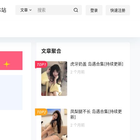
本站
文章
登录
快速注册
文章聚合
虎牙奶盖 岛遇合集[持续更新]
TOP1
2 个月前
凤梨腿不长 岛遇合集[持续更
TOP2
新]
2 个月前