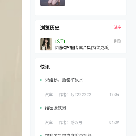
浏览历史
清空
[文章]
刚刚
囧静微密圈专属合集[持续更新]
快讯
求维秘，瓶装矿泉水
汽车
作者：
fy2222222
18:04
维密张铁男
汽车
作者：
感叹号
04:39
求我才是岚岚麻将桌视频