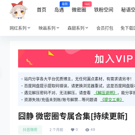
最新
Hot
首页
岛遇
微密圈
铁粉空间
秘语
网红系列
映画系列
森甜系列
会员打包
免下载
- 站内分享各大平台优质博主，无任何漏点素材，有需求请另寻！
- 百度网盘提示提取码错误，请更换浏览器重试，这是百度网盘版
- 遇见解压密码不对、无法解压，请查看
《解压说明》
，能分享
- 资源失效/充值未到账/账号解禁...等问题请
《提交工单》
囧静 微密圈专属合集[持续更新]
0
49
抖音微密
2 个月前