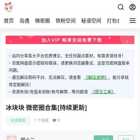
首页
岛遇
微密圈
铁粉空间
秘语空间
打包合集
关
- 站内分享各大平台优质博主，无任何漏点素材，有需求请另寻！
- 百度网盘提示提取码错误，请更换浏览器重试，这是百度网盘版本
问题。
- 遇见解压密码不对、无法解压，请查看
《解压说明》
，能分享就
肯定能解压！
- 资源失效/充值未到账/账号解禁...等问题请
《提交工单》
冰块块 微密圈合集[持续更新]
0
抖音微密
1 个月前
图小二