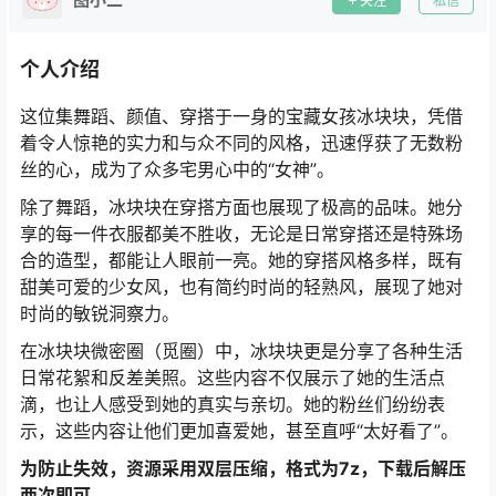
关注
私信
个人介绍
这位集舞蹈、颜值、穿搭于一身的宝藏女孩冰块块，凭借
着令人惊艳的实力和与众不同的风格，迅速俘获了无数粉
丝的心，成为了众多宅男心中的“女神”。
除了舞蹈，冰块块在穿搭方面也展现了极高的品味。她分
享的每一件衣服都美不胜收，无论是日常穿搭还是特殊场
合的造型，都能让人眼前一亮。她的穿搭风格多样，既有
甜美可爱的少女风，也有简约时尚的轻熟风，展现了她对
时尚的敏锐洞察力。
在冰块块微密圈（觅圈）中，冰块块更是分享了各种生活
日常花絮和反差美照。这些内容不仅展示了她的生活点
滴，也让人感受到她的真实与亲切。她的粉丝们纷纷表
示，这些内容让他们更加喜爱她，甚至直呼“太好看了”。
为防止失效，资源采用双层压缩，格式为7z，下载后解压
两次即可。