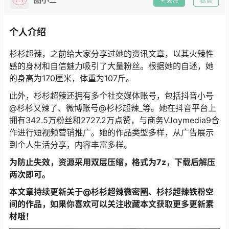
关注
私信
个人介绍
杉杉超辣，之前给大家分享过她的资讯文章，以其火辣性
感的身材和自信魅力吸引了大量粉丝。根据她的自述，她
的身高为170厘米，体重为107斤。
此外，杉杉超辣还拥有多个社交媒体账号，包括抖音小号
@杉杉又辣了、微博账号@杉杉超辣_等。她在抖音平台上
拥有342.5万粉丝和2727.2万点赞，与商务VJoymedia9合
作进行短视频营销推广。她的作品类型多样，从广告展示
到个人生活分享，内容丰富多样。
为防止失效，资源采用双层压缩，格式为7z，下载后解压
两次即可。
本文章持续更新关于@杉杉超辣微密圈、杉杉超辣铁粉空
间的作品，如果你喜欢可以关注收藏本文获取更多更新素
材哦！