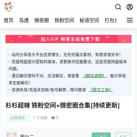
首页
岛遇
微密圈
铁粉空间
秘语空间
打包合集
关
- 站内分享各大平台优质博主，无任何漏点素材，有需求请另寻！
- 百度网盘提示提取码错误，请更换浏览器重试，这是百度网盘版本
问题。
- 遇见解压密码不对、无法解压，请查看
《解压说明》
，能分享就
肯定能解压！
- 资源失效/充值未到账/账号解禁...等问题请
《提交工单》
杉杉超辣 铁粉空间+微密圈合集[持续更新]
0
抖音微密
1 个月前
图小二