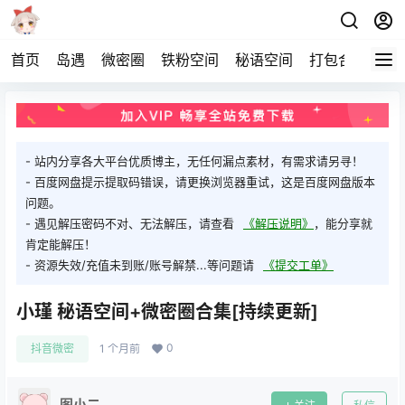
首页
岛遇
微密圈
铁粉空间
秘语空间
打包合集
关
- 站内分享各大平台优质博主，无任何漏点素材，有需求请另寻！
- 百度网盘提示提取码错误，请更换浏览器重试，这是百度网盘版本
问题。
- 遇见解压密码不对、无法解压，请查看
《解压说明》
，能分享就
肯定能解压！
- 资源失效/充值未到账/账号解禁...等问题请
《提交工单》
小瑾 秘语空间+微密圈合集[持续更新]
0
抖音微密
1 个月前
图小二