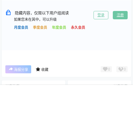
隐藏内容，仅限以下用户组阅读
登录
注册
如果您未在其中，可以升级
月度会员
季度会员
年度会员
永久会员
0
0
海报分享
收藏
抖音微密
抖音微密
萌二 轻糖乐园+微密圈合集[持
胡逗逗 微密圈合集[持续更新]
首页
专题
搜索
我的
续更新]
2026-6-27 16:10:03
2026-6-27 16:10:18