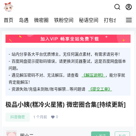
首页
岛遇
微密圈
铁粉空间
秘语空间
打包合集
关
- 站内分享各大平台优质博主，无任何漏点素材，有需求请另寻！
- 百度网盘提示提取码错误，请更换浏览器重试，这是百度网盘版本
问题。
- 遇见解压密码不对、无法解压，请查看
《解压说明》
，能分享就
肯定能解压！
- 资源失效/充值未到账/账号解禁...等问题请
《提交工单》
极品小姨(糕冷火星猪) 微密圈合集[持续更新]
0
抖音微密
1 个月前
图小二